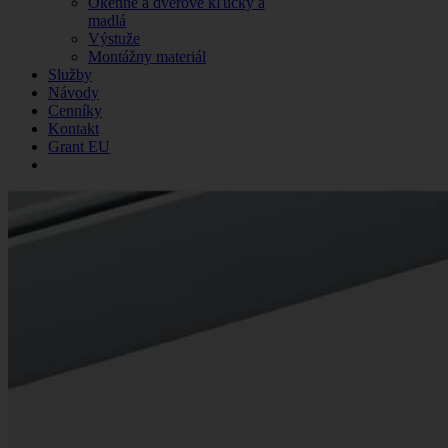
Okenné a dverové kľučky a
madlá
Výstuže
Montážny materiál
Služby
Návody
Cenníky
Kontakt
Grant EU