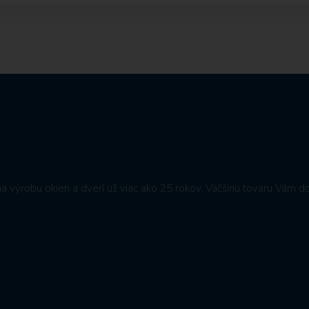
výrobu okien a dverí už viac ako 25 rokov. V
äčšinu tovaru Vám d