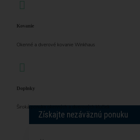
Kovanie
Okenné a dverové kovanie Winkhaus
Doplnky
Široká ponuka okenných a dverových kľučiek
Získajte nezáväznú ponuku