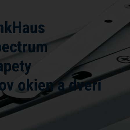
inkHaus
pectrum
apety
ov okien a dverí