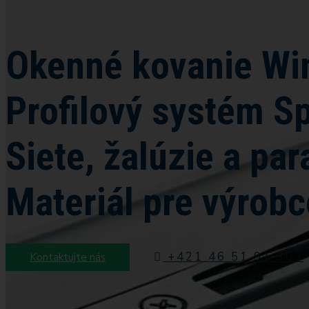
Okenné kovanie W
Profilový systém S
Siete, žalúzie a par
Materiál pre výrobc
+421 46 51 91 303
Kontaktujte nás