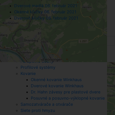
Dverové madlá
06. február 2021
Okenné kľučky
06. február 2021
Dverové kľučky
06. február 2021
Search
Wink Trade
Produkty
Parapetné dosky
Profilové systémy
Kovanie
Okenné kovanie Winkhaus
Dverové kovanie Winkhaus
Dr. Hahn závesy pre plastové dvere
Posuvné a posuvno-výklopné kovanie
Samozatvárače a otvárače
Siete proti hmyzu