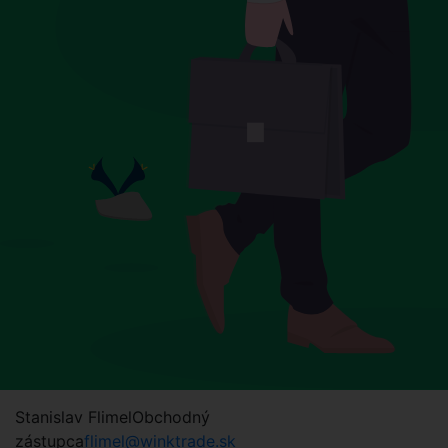
Stanislav Flimel
Obchodný
zástupca
flimel@winktrade.sk