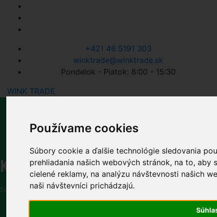
+421 46 5191 303
winktrade@winktrade.sk
Pondelok - Piatok: 8:00 - 15:30
WINK TRADE
Používame cookies
Súbory cookie a ďalšie technológie sledovania po
Kontaktujte nás
prehliadania našich webových stránok, na to, aby
cielené reklamy, na analýzu návštevnosti našich w
naši návštevníci prichádzajú.
Sme váš spoľahlivý dodávateľ komponentov na výrobu okien a dverí
Súhla