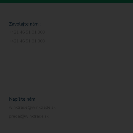
Zavolajte nám :
+421 46 51 91 303
+421 46 51 91 303
Napíšte nám
winktrade@winktrade.sk
predaj@winktrade.sk