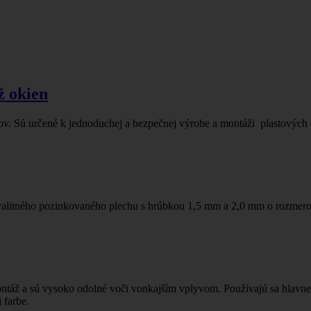
ž okien
. Sú určené k jednoduchej a bezpečnej výrobe a montáži plastových o
alitného pozinkovaného plechu s hrúbkou 1,5 mm a 2,0 mm o rozmer
táž a sú vysoko odolné voči vonkajším vplyvom. Používajú sa hlavne p
 farbe.