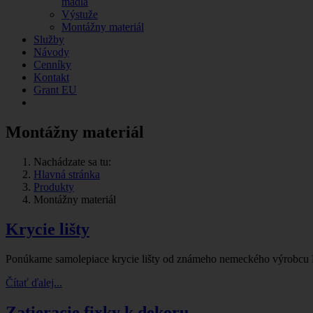
madlá
Výstuže
Montážny materiál
Služby
Návody
Cenníky
Kontakt
Grant EU
Montážny materiál
Nachádzate sa tu:
Hlavná stránka
Produkty
Montážny materiál
Krycie lišty
Ponúkame samolepiace krycie lišty od známeho nemeckého výrobcu Ro
Čítať ďalej...
Zatieracie fixky k dekoru