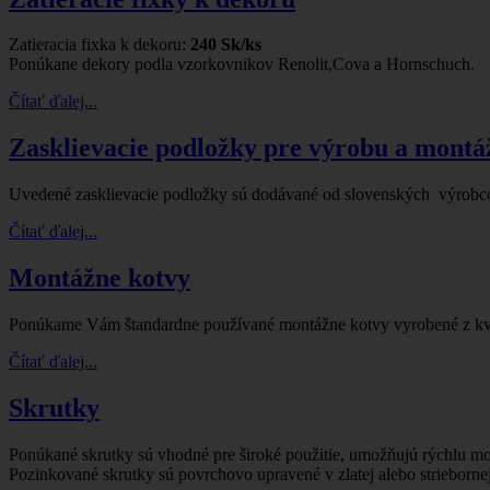
Zatieracia fixka k dekoru:
240 Sk/ks
Ponúkane dekory podla vzorkovnikov Renolit,Cova a Hornschuch.
Čítať ďalej...
Zasklievacie podložky pre výrobu a montá
Uvedené zasklievacie podložky sú dodávané od slovenských výrobcov
Čítať ďalej...
Montážne kotvy
Ponúkame Vám štandardne používané montážne kotvy vyrobené z kv
Čítať ďalej...
Skrutky
Ponúkané skrutky sú vhodné pre široké použitie, umožňujú rýchlu mon
Pozinkované skrutky sú povrchovo upravené v zlatej alebo striebornej