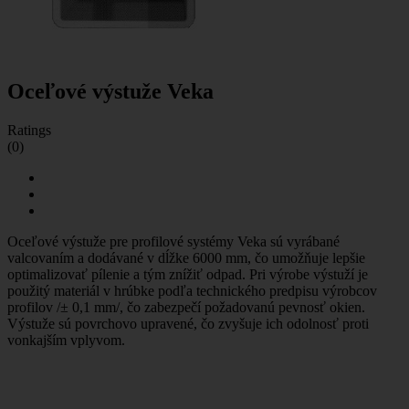
Oceľové výstuže Veka
Ratings
(0)
Oceľové výstuže pre profilové systémy Veka sú vyrábané
valcovaním a dodávané v dĺžke 6000 mm, čo umožňuje lepšie
optimalizovať pílenie a tým znížiť odpad. Pri výrobe výstuží je
použitý materiál v hrúbke podľa technického predpisu výrobcov
profilov /± 0,1 mm/, čo zabezpečí požadovanú pevnosť okien.
Výstuže sú povrchovo upravené, čo zvyšuje ich odolnosť proti
vonkajším vplyvom.