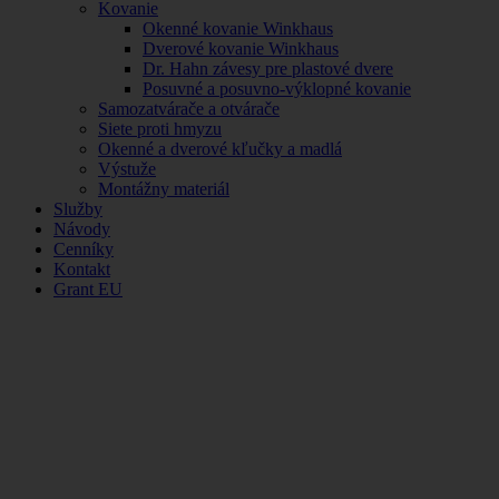
Kovanie
Okenné kovanie Winkhaus
Dverové kovanie Winkhaus
Dr. Hahn závesy pre plastové dvere
Posuvné a posuvno-výklopné kovanie
Samozatvárače a otvárače
Siete proti hmyzu
Okenné a dverové kľučky a madlá
Výstuže
Montážny materiál
Služby
Návody
Cenníky
Kontakt
Grant EU