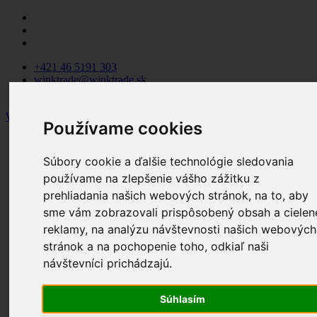
+421 46 5191 303
winktrade@winktrade.sk
Pondelok - Piatok: 8:00 - 15:30
WINK TRADE
Používame cookies
Wink Trade
Produkty
Súbory cookie a ďalšie technológie sledovania
Parapetné dosky
používame na zlepšenie vášho zážitku z
Profilové systémy
Kovanie
prehliadania našich webových stránok, na to, aby
Okenné kovanie Winkhaus
sme vám zobrazovali prispôsobený obsah a cielen
Dverové kovanie Winkhaus
reklamy, na analýzu návštevnosti našich webových
Dr. Hahn závesy pre plastové
dvere
stránok a na pochopenie toho, odkiaľ naši
Posuvné a posuvno-výklopné
návštevníci prichádzajú.
kovanie
Samozatvárače a otvárače
Siete proti hmyzu
Súhlasím
Okenné a dverové kľučky a