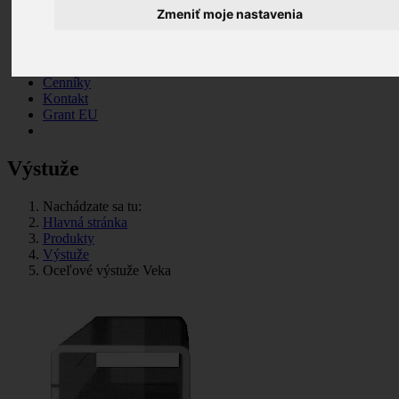
madlá
Zmeniť moje nastavenia
Výstuže
Montážny materiál
Služby
Návody
Cenníky
Kontakt
Grant EU
Výstuže
Nachádzate sa tu:
Hlavná stránka
Produkty
Výstuže
Oceľové výstuže Veka