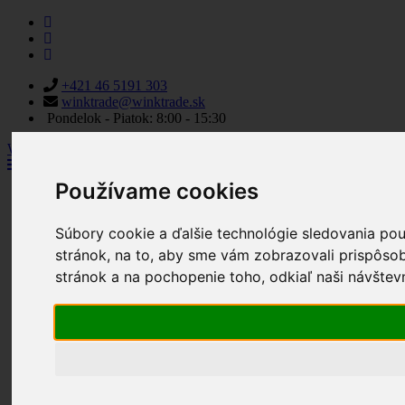
+421 46 5191 303
winktrade@winktrade.sk
Pondelok - Piatok: 8:00 - 15:30
WINK TRADE
Používame cookies
Wink Trade
Produkty
Parapetné dosky
Súbory cookie a ďalšie technológie sledovania po
Profilové systémy
stránok, na to, aby sme vám zobrazovali prispôso
Kovanie
stránok a na pochopenie toho, odkiaľ naši návštevn
Okenné kovanie Winkhaus
Dverové kovanie Winkhaus
Dr. Hahn závesy pre plastové
dvere
Posuvné a posuvno-výklopné
kovanie
Samozatvárače a otvárače
Siete proti hmyzu