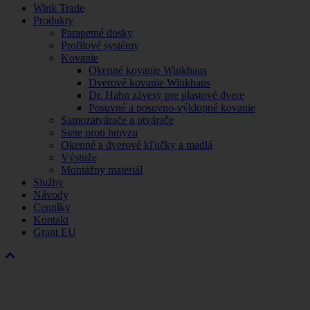
Wink Trade
Produkty
Parapetné dosky
Profilové systémy
Kovanie
Okenné kovanie Winkhaus
Dverové kovanie Winkhaus
Dr. Hahn závesy pre plastové dvere
Posuvné a posuvno-výklopné kovanie
Samozatvárače a otvárače
Siete proti hmyzu
Okenné a dverové kľučky a madlá
Výstuže
Montážny materiál
Služby
Návody
Cenníky
Kontakt
Grant EU