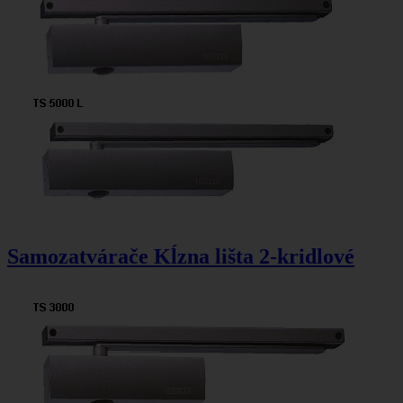
Samozatvárače Kĺzna lišta 2-kridlové