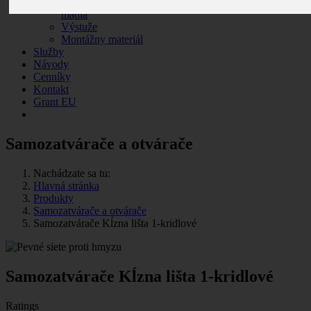
Okenné a dverové kľučky a
madlá
Výstuže
Montážny materiál
Služby
Návody
Cenníky
Kontakt
Grant EU
Samozatvárače a otvárače
Nachádzate sa tu:
Hlavná stránka
Produkty
Samozatvárače a otvárače
Samozatvárače Kĺzna lišta 1-kridlové
Samozatvárače Kĺzna lišta 1-kridlové
Ratings