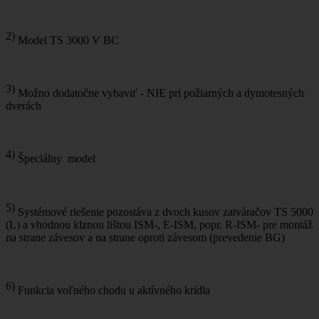
2)
Model TS 3000 V BC
3)
Možno dodatočne vybaviť - NIE pri požiarných a dymotesných
dverách
4)
Špeciálny model
5)
Systémové riešenie pozostáva z dvoch kusov zatváračov TS 5000
(L) a vhodnou klznou lištou ISM-, E-ISM, popr. R-ISM- pre montáž
na strane závesov a na strane oproti závesom (prevedenie BG)
6)
Funkcia voľného chodu u aktívného krídla