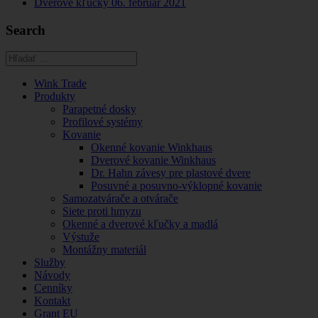
Dverové kľučky
06. február 2021
Search
Wink Trade
Produkty
Parapetné dosky
Profilové systémy
Kovanie
Okenné kovanie Winkhaus
Dverové kovanie Winkhaus
Dr. Hahn závesy pre plastové dvere
Posuvné a posuvno-výklopné kovanie
Samozatvárače a otvárače
Siete proti hmyzu
Okenné a dverové kľučky a madlá
Výstuže
Montážny materiál
Služby
Návody
Cenníky
Kontakt
Grant EU