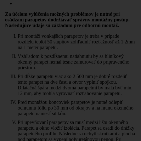
Za účelom vylúčenia možných problémov je nutné pri
osádzaní parapetov dodržiavať správny montážny postup.
Nasledujúce údaje sú základom pre odbornú montáž.
Pri montáži vonkajších parapetov je treba v prípade
rozdielu teplôt 50 stupňov zohľadniť rozťažnosť až 1,2mm
na 1 meter parapetu.
Vzhľadom k pozdĺžnemu natiahnutiu by sa hliníkový
okenný parapet nemal tesne zamurovať do pripraveného
priestoru.
Pri dĺžke parapetu viac ako 2 500 mm je dobré rozdeliť
tento parapet na dve časti a otvor vyplniť spojkou.
Dilatačná špára medzi dvoma parapetmi by mala byť min.
12 mm, aby mohla vyrovnať rozťahovanie parapetu.
Pred montážou koncoviek parapetov je nutné odlepiť
ochrannú fóliu po 30 mm od okrajov a na hranu okenného
parapetu naniesť silikón.
Pri upevňovaní parapetov sa musí medzi lištu okenného
parapetu a okno vložiť izolácia. Parapet sa osadí do drážky
parapetného profilu. Následne sa uchytí skrutkami a plocha
pod parapetom sa vypení polyuretánovou penou. Pri