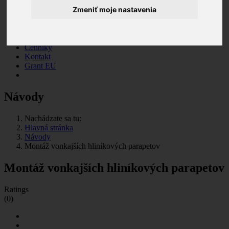
madlá
Zmeniť moje nastavenia
Výstuže
Montážny materiál
Služby
Návody
Cenníky
Kontakt
Grant EU
Návody
Nachádzate sa tu:
Hlavná stránka
Návody
Montáž vonkajších hliníkových parapetov
Montáž vonkajších hliníkových parapetov
Ratings
(0)