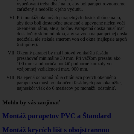
vypeňovaní treba dbať na to, aby bol parapet rovnomerne
zaťažený a nedošlo k jeho vydutiu.
Pri montáži okenných parapetných dosiek dbáme na to,
aby tieto boli dostatočne utesnené a upevnené nielen voči
okennému rámu, ale aj bočne. Parapetná doska musí mať
dostatočný sklon od okna, aby sa voda na parapetnej doske
nedržala, ale stekala smerom von od okna (najlepsie aspoň
6 stupňov).
Okenný parapet by mal hotovú vonkajšiu fasádu
presahovať minimálne 30 mm. Pri väčšom presahu ako
100 mm sa odporúča použiť podporné konzoly vo
vzájomnej vzdialenosti max. 900 mm.
Nalepená ochranná fólia chrániaca povrch okenného
parapetu sa musí po ukončení fasádnych prác okamžite,
najneskôr však do 6 mesiacov po montáži, odstrániť.
Mohlo by vás zaujímať
Montáž parapetov PVC a Štandard
Montáž krycích lišt s obojstrannou