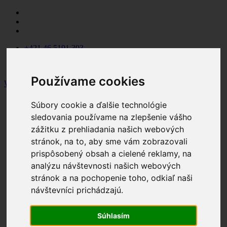
+421 46 5191 303
winktrade@winktrade.sk
Pondelok - Piatok: 8:00 - 15:30
Používame cookies
WINK TRADE
Wink Trade
Súbory cookie a ďalšie technológie
Produkty
sledovania používame na zlepšenie vášho
Parapetné dosky
Profilové systémy
zážitku z prehliadania našich webových
Kovanie
stránok, na to, aby sme vám zobrazovali
Okenné kovanie Winkhaus
prispôsobený obsah a cielené reklamy, na
Dverové kovanie Winkhaus
Dr. Hahn závesy pre plastové
analýzu návštevnosti našich webových
dvere
stránok a na pochopenie toho, odkiaľ naši
Posuvné a posuvno-výklopné
návštevníci prichádzajú.
kovanie
Samozatvárače a otvárače
Siete proti hmyzu
Súhlasím
Okenné a dverové kľučky a